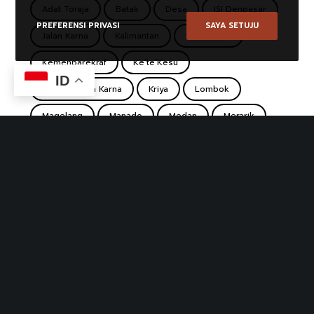
Adat Toraja
Batak
Desa
ISI Denpasar
PREFERENSI PRIVASI
SAYA SETUJU
Jalan Karna
Kalimantan
Ke'te Kesu
Kemenparekraf
Ke’te’Kesu
ID
Koridor Jalan Karna
Kriya
Lombok
Magelang
Manado
Medan
Merarik
Minahasa
Pasar
Pasar Desa Wisata
Pasar Koridor
Pasar Seni Ubud
Pasar Tradisional
Pulutan
Punthuk Setumbu
Rumah Lamin
Sade
Sasak
Sentra Kerajinan Makanan Borobudur
South Sulawesi
Suku Dayak
Sulawesi
Tana Toraja
Tenun
Toba
Toraja