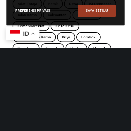
Adat Toraja
Batak
Desa
ISI Denpasar
PREFERENSI PRIVASI
SAYA SETUJU
Jalan Karna
Kalimantan
Ke'te Kesu
Kemenparekraf
Ke’te’Kesu
ID
Koridor Jalan Karna
Kriya
Lombok
Magelang
Manado
Medan
Merarik
Minahasa
Pasar
Pasar Desa Wisata
Pasar Koridor
Pasar Seni Ubud
Pasar Tradisional
Pulutan
Punthuk Setumbu
Rumah Lamin
Sade
Sasak
Sentra Kerajinan Makanan Borobudur
South Sulawesi
Suku Dayak
Sulawesi
Tana Toraja
Tenun
Toba
Toraja