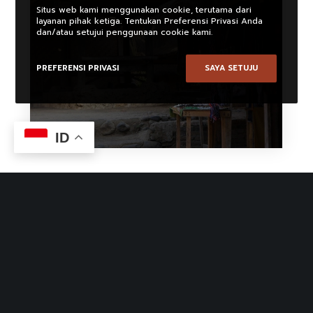
Situs web kami menggunakan cookie, terutama dari
layanan pihak ketiga. Tentukan Preferensi Privasi Anda
dan/atau setujui penggunaan cookie kami.
PREFERENSI PRIVASI
SAYA SETUJU
ID
TAGS
Adat Toraja
Batak
Desa
ISI Denpasar
Jalan Karna
Kalimantan
Ke'te Kesu