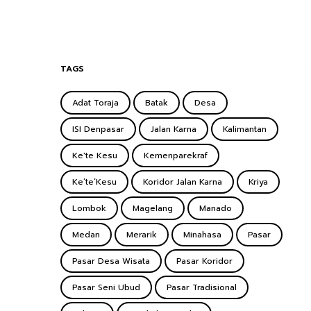
TAGS
Adat Toraja
Batak
Desa
ISI Denpasar
Jalan Karna
Kalimantan
Ke'te Kesu
Kemenparekraf
Ke’te’Kesu
Koridor Jalan Karna
Kriya
Lombok
Magelang
Manado
Medan
Merarik
Minahasa
Pasar
Pasar Desa Wisata
Pasar Koridor
Pasar Seni Ubud
Pasar Tradisional