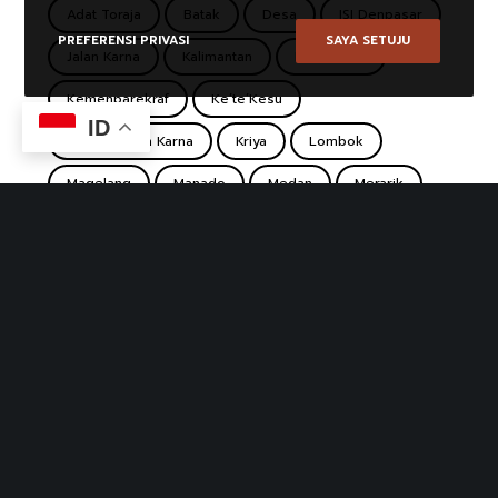
Adat Toraja
Batak
Desa
ISI Denpasar
PREFERENSI PRIVASI
SAYA SETUJU
Jalan Karna
Kalimantan
Ke'te Kesu
Kemenparekraf
Ke’te’Kesu
ID
Koridor Jalan Karna
Kriya
Lombok
Magelang
Manado
Medan
Merarik
Minahasa
Pasar
Pasar Desa Wisata
Pasar Koridor
Pasar Seni Ubud
Pasar Tradisional
Pulutan
Punthuk Setumbu
Rumah Lamin
Sade
Sasak
Sentra Kerajinan Makanan Borobudur
South Sulawesi
Suku Dayak
Sulawesi
Tana Toraja
Tenun
Toba
Toraja