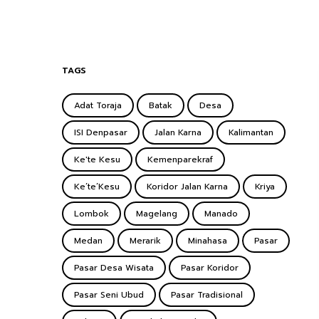
TAGS
Adat Toraja
Batak
Desa
ISI Denpasar
Jalan Karna
Kalimantan
Ke'te Kesu
Kemenparekraf
Ke’te’Kesu
Koridor Jalan Karna
Kriya
Lombok
Magelang
Manado
Medan
Merarik
Minahasa
Pasar
Pasar Desa Wisata
Pasar Koridor
Pasar Seni Ubud
Pasar Tradisional