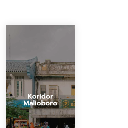
Koridor
Malioboro