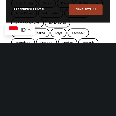
Adat Toraja
Batak
Desa
ISI Denpasar
PREFERENSI PRIVASI
SAYA SETUJU
Jalan Karna
Kalimantan
Ke'te Kesu
Kemenparekraf
Ke’te’Kesu
ID
Koridor Jalan Karna
Kriya
Lombok
Magelang
Manado
Medan
Merarik
Minahasa
Pasar
Pasar Desa Wisata
Pasar Koridor
Pasar Seni Ubud
Pasar Tradisional
Pulutan
Punthuk Setumbu
Rumah Lamin
Sade
Sasak
Sentra Kerajinan Makanan Borobudur
South Sulawesi
Suku Dayak
Sulawesi
Tana Toraja
Tenun
Toba
Toraja