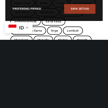
Adat Toraja
Batak
Desa
ISI Denpasar
PREFERENSI PRIVASI
SAYA SETUJU
Jalan Karna
Kalimantan
Ke'te Kesu
Kemenparekraf
Ke’te’Kesu
ID
Koridor Jalan Karna
Kriya
Lombok
Magelang
Manado
Medan
Merarik
Minahasa
Pasar
Pasar Desa Wisata
Pasar Koridor
Pasar Seni Ubud
Pasar Tradisional
Pulutan
Punthuk Setumbu
Rumah Lamin
Sade
Sasak
Sentra Kerajinan Makanan Borobudur
South Sulawesi
Suku Dayak
Sulawesi
Tana Toraja
Tenun
Toba
Toraja